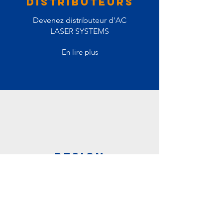
DISTRIBUTEurS
Devenez distributeur d'AC
LASER SYSTEMS
En lire plus
DESIGN
Découvrez notre gamme de
machine
En lire plus